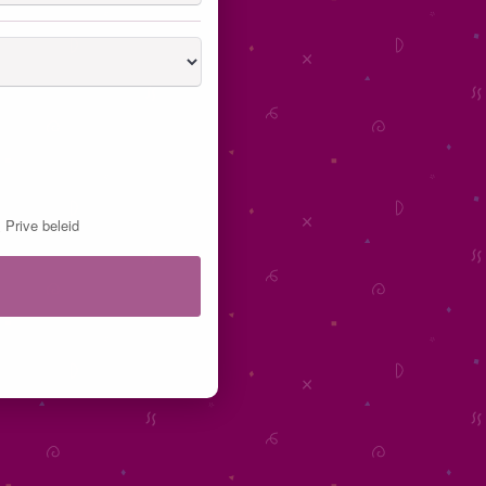
&
Prive beleid