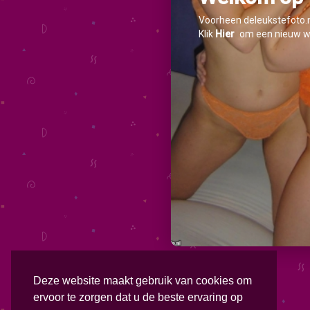
Voorheen deleukstefoto.nl
Klik
Hier
om een nieuw w
Deze website maakt gebruik van cookies om
ervoor te zorgen dat u de beste ervaring op