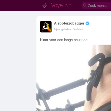
Alsboterzobagger
9 jaar geleden
- Vertalen
Klaar voor een lange neukpaal