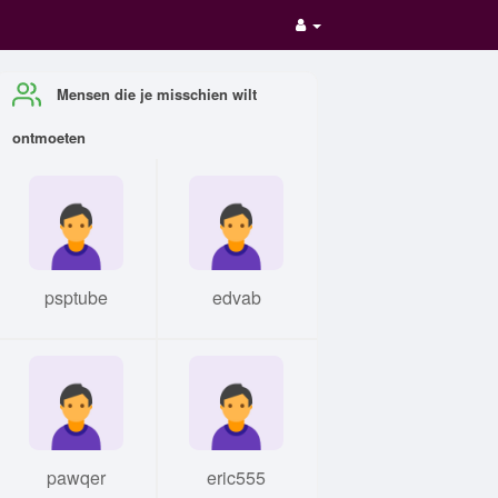
Mensen die je misschien wilt
ontmoeten
psptube
edvab
pawqer
eric555