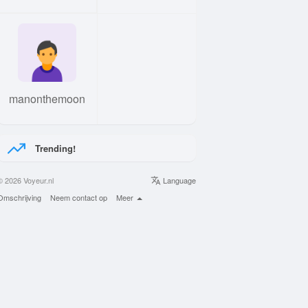
manonthemoon
Trending!
© 2026 Voyeur.nl
Language
Omschrijving
Neem contact op
Meer