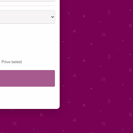
&
Prive beleid