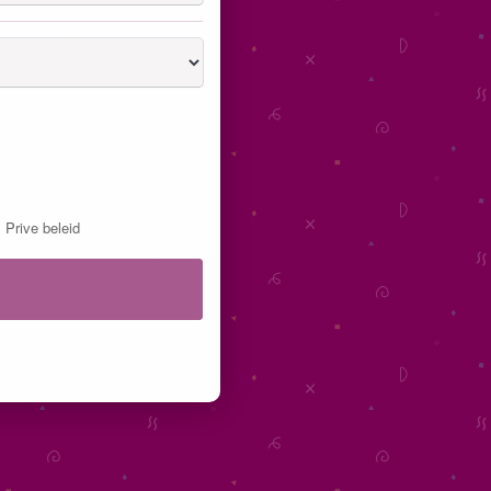
&
Prive beleid