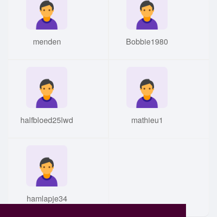
menden
Bobbie1980
halfbloed25lwd
mathieu1
hamlapje34