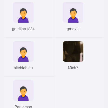
gerritjan1234
groovin
blieblableu
Mich7
Panterson