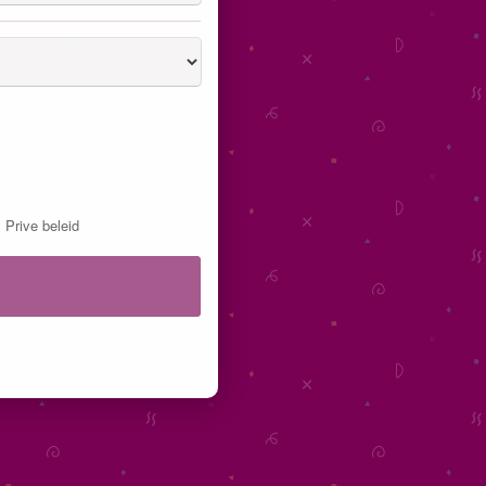
&
Prive beleid