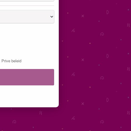
&
Prive beleid