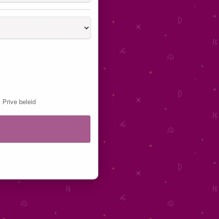
&
Prive beleid