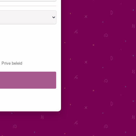
&
Prive beleid