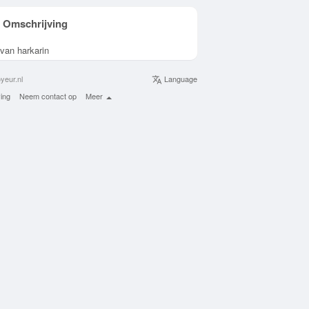
Omschrijving
 van harkarin
yeur.nl
Language
ing
Neem contact op
Meer